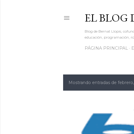
EL BLOG 
Blog de Bernat Llopis, cofun
educación, programación, rob
PÁGINA PRINCIPAL
Mostrando entradas de febrero
E
n
t
r