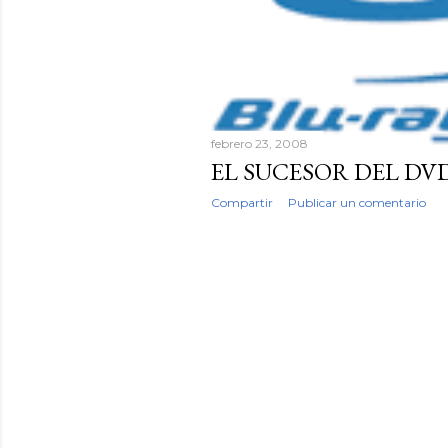
a
d
a
s
febrero 23, 2008
EL SUCESOR DEL DVD
Compartir
Publicar un comentario