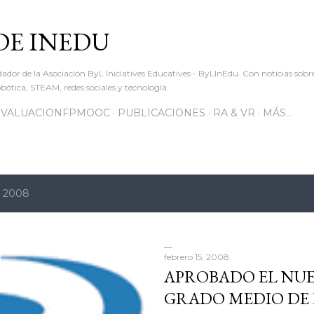
Ir al contenido principal
DE INEDU
dador de la Asociación ByL Iniciatives Educatives - ByLInEdu. Con noticias sob
ótica, STEAM, redes sociales y tecnología.
EVALUACIONFPMOOC
PUBLICACIONES
RA & VR
MÁS…
, 2008
febrero 15, 2008
APROBADO EL NUE
GRADO MEDIO DE 