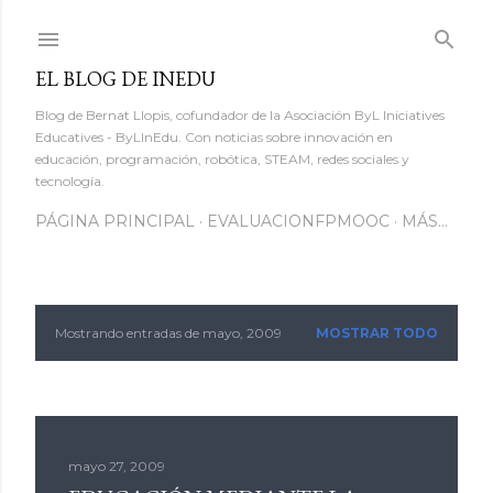
Ir al contenido principal
EL BLOG DE INEDU
Blog de Bernat Llopis, cofundador de la Asociación ByL Iniciatives
Educatives - ByLInEdu. Con noticias sobre innovación en
educación, programación, robótica, STEAM, redes sociales y
tecnología.
PÁGINA PRINCIPAL
EVALUACIONFPMOOC
MÁS…
Mostrando entradas de mayo, 2009
MOSTRAR TODO
E
n
t
mayo 27, 2009
r