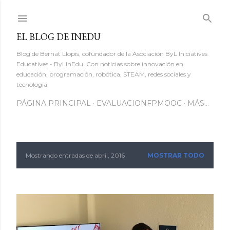
Ir al contenido principal
EL BLOG DE INEDU
Blog de Bernat Llopis, cofundador de la Asociación ByL Iniciatives
Educatives - ByLInEdu. Con noticias sobre innovación en
educación, programación, robótica, STEAM, redes sociales y
tecnología.
PÁGINA PRINCIPAL
EVALUACIONFPMOOC
MÁS…
Mostrando entradas de abril, 2016
MOSTRAR TODO
E
n
t
r