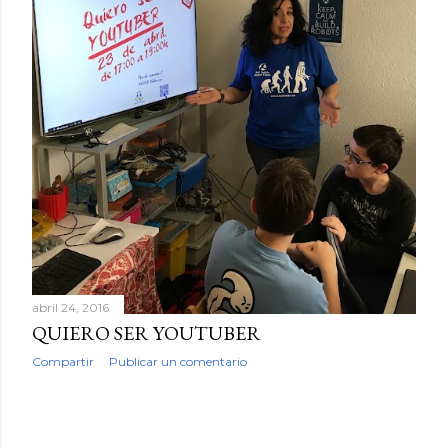
a
d
a
s
abril 24, 2016
QUIERO SER YOUTUBER
Compartir
Publicar un comentario