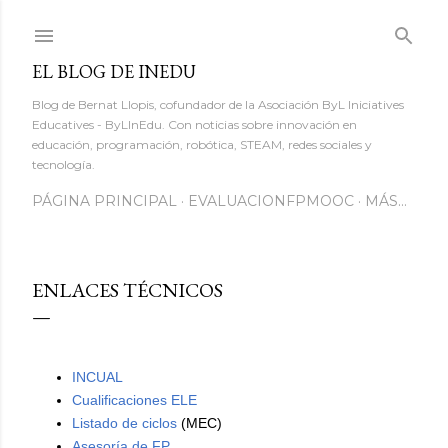
Ir al contenido principal
EL BLOG DE INEDU
Blog de Bernat Llopis, cofundador de la Asociación ByL Iniciatives
Educatives - ByLInEdu. Con noticias sobre innovación en
educación, programación, robótica, STEAM, redes sociales y
tecnología.
PÁGINA PRINCIPAL
EVALUACIONFPMOOC
MÁS…
ENLACES TÉCNICOS
INCUAL
Cualificaciones ELE
Listado de ciclos
(MEC)
Asesoría de FP