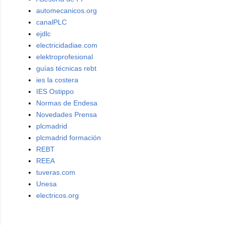
automecanicos.org
canalPLC
ejdlc
electricidadiae.com
elektroprofesional
guías técnicas rebt
ies la costera
IES Ostippo
Normas de Endesa
Novedades Prensa
plcmadrid
plcmadrid formación
REBT
REEA
tuveras.com
Unesa
electricos.org