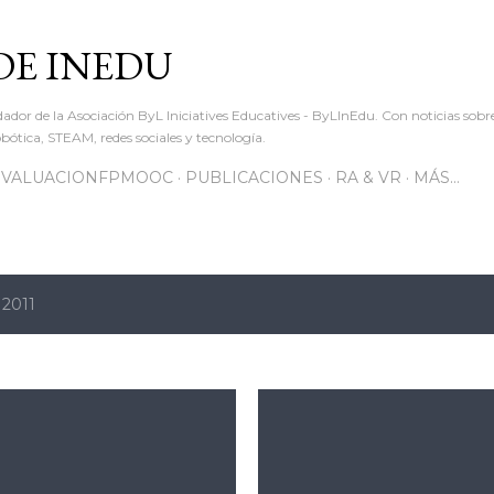
Ir al contenido principal
DE INEDU
dador de la Asociación ByL Iniciatives Educatives - ByLInEdu. Con noticias sob
ótica, STEAM, redes sociales y tecnología.
EVALUACIONFPMOOC
PUBLICACIONES
RA & VR
MÁS…
 2011