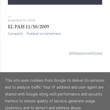
diciembre 01, 2009
EL PAIS 11/30/2009
Compartir
Publicar un comentario
ENTRADAS ANTIGUAS
This site uses cookies from Google to deliver its services
Con la tecnología de Blogger
and to analyze traffic. Your IP address and user-agent are
shared with Google along with performance and security
metrics to ensure quality of service, generate usage
statistics, and to detect and address abuse.