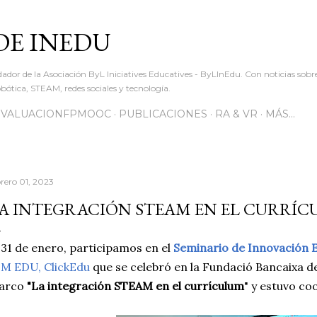
Ir al contenido principal
DE INEDU
dador de la Asociación ByL Iniciatives Educatives - ByLInEdu. Con noticias sob
ótica, STEAM, redes sociales y tecnología.
EVALUACIONFPMOOC
PUBLICACIONES
RA & VR
MÁS…
brero 01, 2023
A INTEGRACIÓN STEAM EN EL CURRÍ
 31 de enero, participamos en el
Seminario de Innovación 
M EDU, ClickEdu
que se celebró en la Fundació Bancaixa de
arco
"La integración STEAM en el currículum
" y estuvo c