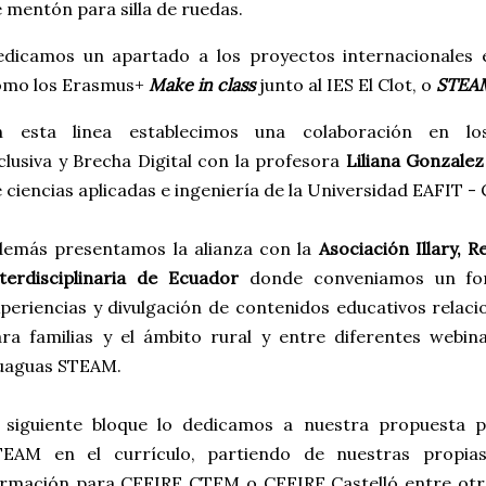
 mentón para silla de ruedas.
edicamos un apartado a los proyectos internacionales
omo los Erasmus+
Make in class
junto al IES El Clot, o
STEA
n esta linea establecimos una colaboración en lo
clusiva y Brecha Digital con la profesora
Liliana Gonzalez
 ciencias aplicadas e ingeniería de la Universidad EAFIT -
demás presentamos la alianza con la
Asociación Illary, 
terdisciplinaria de Ecuador
donde conveniamos un for
periencias y divulgación de contenidos educativos relac
ra familias y el ámbito rural y entre diferentes webi
uaguas STEAM.
l siguiente bloque lo dedicamos a nuestra propuesta p
TEAM en el currículo, partiendo de nuestras propias
ormación para CEFIRE CTEM o CEFIRE Castelló entre otr