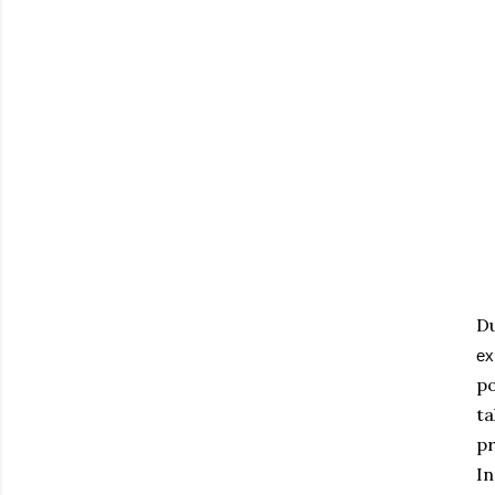
D
ex
p
t
p
In