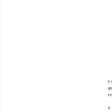
y 
q
re
Y