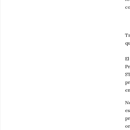
co
Tr
qu
E
P
ST
pr
en
No
es
p
or