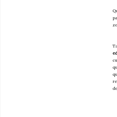
Qu
pa
zo
T
e
cu
qu
qu
re
de