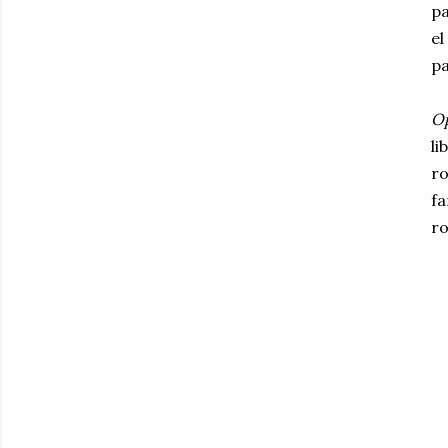
pa
e
pa
Op
li
r
fa
ro