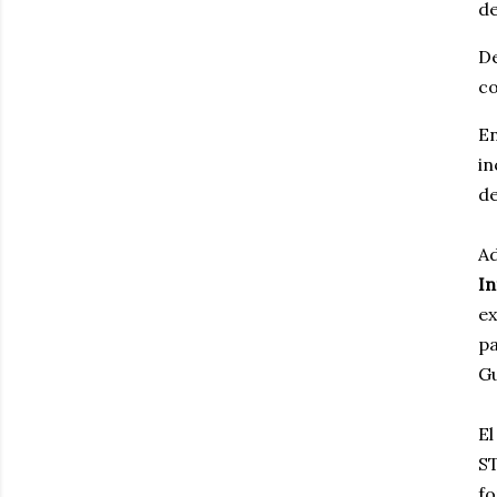
de
D
c
E
in
de
A
In
ex
pa
G
E
S
f