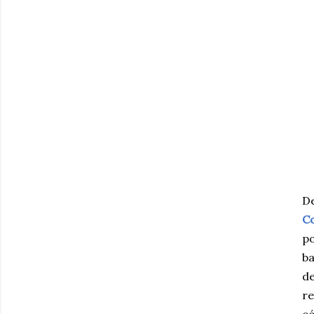
D
C
p
b
de
r