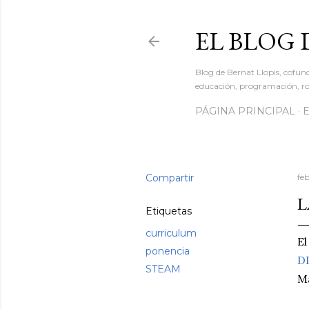
EL BLOG 
Blog de Bernat Llopis, cofun
educación, programación, rob
PÁGINA PRINCIPAL
Compartir
fe
L
Etiquetas
curriculum
El
ponencia
DI
STEAM
M