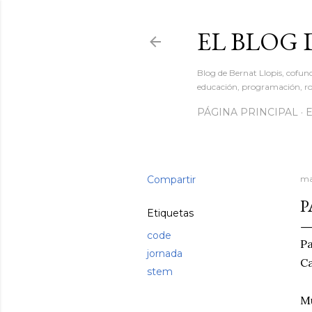
EL BLOG 
Blog de Bernat Llopis, cofun
educación, programación, rob
PÁGINA PRINCIPAL
Compartir
ma
P
Etiquetas
code
Pa
jornada
Ca
stem
Mu