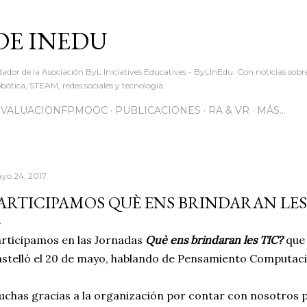
Ir al contenido principal
DE INEDU
dador de la Asociación ByL Iniciatives Educatives - ByLInEdu. Con noticias sob
ótica, STEAM, redes sociales y tecnología.
EVALUACIONFPMOOC
PUBLICACIONES
RA & VR
MÁS…
yo 24, 2017
ARTICIPAMOS QUÈ ENS BRINDARAN LES 
rticipamos en las Jornadas
Què ens brindaran les TIC?
que 
stelló el 20 de mayo, hablando de Pensamiento Computacio
chas gracias a la organización por contar con nosotros p