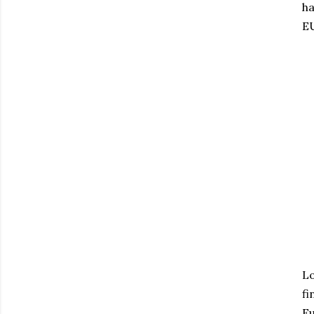
ha
E
Lo
fi
Eu