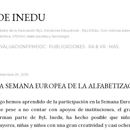
Ir al contenido principal
DE INEDU
dador de la Asociación ByL Iniciatives Educatives - ByLInEdu. Con noticias sob
ótica, STEAM, redes sociales y tecnología.
EVALUACIONFPMOOC
PUBLICACIONES
RA & VR
MÁS…
ptiembre 29, 2015
A SEMANA EUROPEA DE LA ALFABETIZA
go hemos aprendido de la participación en la Semana Europ
ue pese a no contar con apoyos de instituciones, el g
orman parte de ByL Inedu, ha hecho posible que niños
yores, niñas y niños con una gran creatividad y casi oche