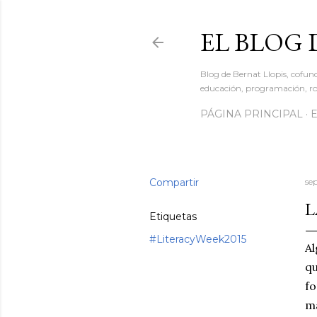
EL BLOG 
Blog de Bernat Llopis, cofun
educación, programación, rob
PÁGINA PRINCIPAL
Compartir
se
L
Etiquetas
#LiteracyWeek2015
Al
q
f
ma