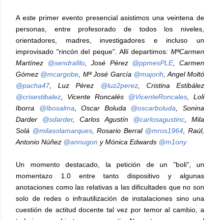
A este primer evento presencial asistimos una veintena de
personas, entre profesorado de todos los niveles,
orientadores, madres, investigadores e incluso un
improvisado "rincón del peque". Allí departimos:
MªCarmen
Martínez
@sendrafilo
, José Pérez
@ppmesPLE
, Carmen
Gómez
@mcargobe
, Mª José García
@majorih
, Angel Moltó
@pacha47
, Luz Pérez
@luz2perez
, Cristina Estibález
@crisestibalez
, Vicente Roncalés
@VicenteRoncales
, Loli
Iborra
@Ibosalma
, Oscar Boluda
@oscarboluda
, Sonina
Darder
@sdarder
, Carlos Agustín
@carlosagustinc
, Mila
Solá
@milasolamarques
, Rosario Berral
@mros1964
, Raúl,
Antonio Núñez
@annugon
y Mónica Edwards
@m1ony
Un momento destacado, la petición de un "boli", un
momentazo 1.0 entre tanto dispositivo y algunas
anotaciones como las relativas a las dificultades que no son
solo de redes o infrautilización de instalaciones sino una
cuestión de actitud docente tal vez por temor al cambio, a