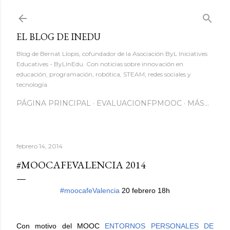
Ir al contenido principal
EL BLOG DE INEDU
Blog de Bernat Llopis, cofundador de la Asociación ByL Iniciatives
Educatives - ByLInEdu. Con noticias sobre innovación en
educación, programación, robótica, STEAM, redes sociales y
tecnología.
PÁGINA PRINCIPAL
EVALUACIONFPMOOC
MÁS…
febrero 14, 2014
​#MOOCAFEVALENCIA 2014
#moocafeValencia
20 febrero 18h
Con motivo del MOOC
ENTORNOS PERSONALES DE