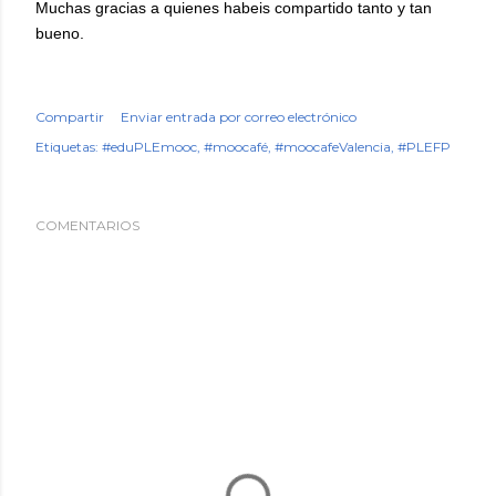
Muchas gracias a quienes habeis compartido tanto y tan
bueno.
Compartir
Enviar entrada por correo electrónico
Etiquetas:
#eduPLEmooc
#moocafé
​#moocafeValencia
#PLEFP
COMENTARIOS