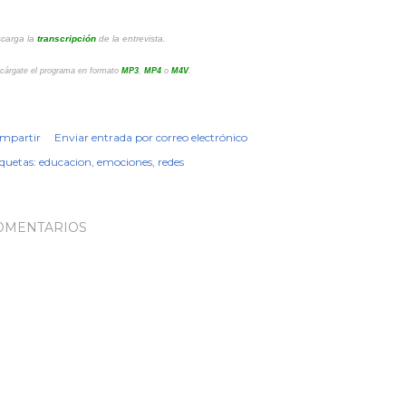
carga la
transcripción
de la entrevista.
cárgate el programa en formato
MP3
,
MP4
o
M4V
.
mpartir
Enviar entrada por correo electrónico
iquetas:
educacion
emociones
redes
OMENTARIOS