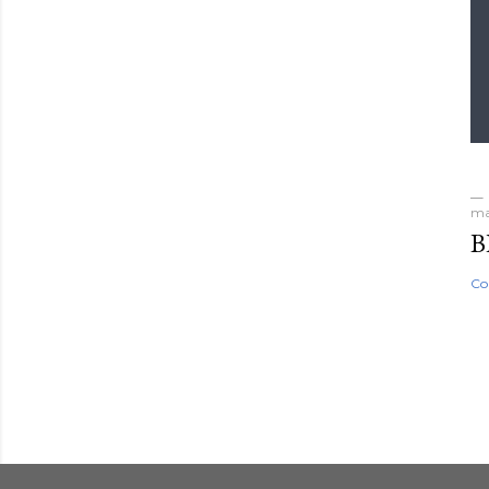
ma
B
Co