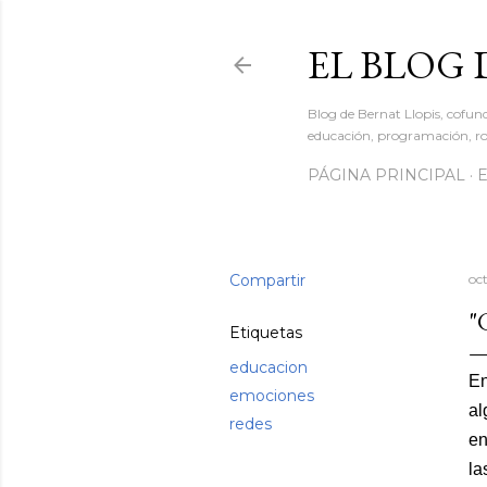
EL BLOG 
Blog de Bernat Llopis, cofun
educación, programación, rob
PÁGINA PRINCIPAL
Compartir
oc
"
Etiquetas
educacion
En
emociones
al
redes
en
la