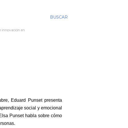
BUSCAR
re innovación en
bre, Eduard Punset presenta
 aprendizaje social y emocional
, Elsa Punset habla sobre cómo
ersonas.