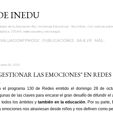
Ir al contenido principal
DE INEDU
dador de la Asociación ByL Iniciatives Educatives - ByLInEdu. Con noticias sob
ótica, STEAM, redes sociales y tecnología.
EVALUACIONFPMOOC
PUBLICACIONES
RA & VR
MÁS…
tubre 29, 2012
GESTIONAR LAS EMOCIONES" EN REDES
 el programa 130 de Redes emitido el domingo 28 de octu
gunas de las claves para encarar el gran desafío de difundir el
 todos los ámbitos y
también en la educación
. Por su parte
s emociones nos atraviesan desde niños y nos definen como p