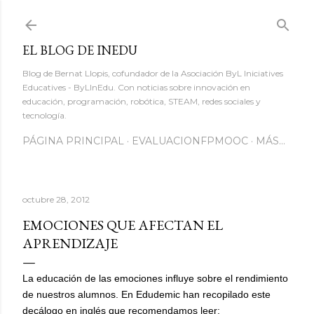
Ir al contenido principal
EL BLOG DE INEDU
Blog de Bernat Llopis, cofundador de la Asociación ByL Iniciatives
Educatives - ByLInEdu. Con noticias sobre innovación en
educación, programación, robótica, STEAM, redes sociales y
tecnología.
PÁGINA PRINCIPAL
EVALUACIONFPMOOC
MÁS…
octubre 28, 2012
EMOCIONES QUE AFECTAN EL
APRENDIZAJE
La educación de las emociones influye sobre el rendimiento
de nuestros alumnos. En Edudemic han recopilado este
decálogo en inglés que recomendamos leer: