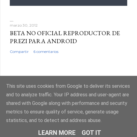
marzo 30, 2012
BETA NO OFICIAL REPRODUCTOR DE
PREZI PARA ANDROID
Compartir
6 comentarios
This site uses cookies from Google to deliver its services
Con la tecnología de Blogger
and to analyze traffic. Your IP address and user-agent are
shared with Google along with performance and security
metrics to ensure quality of service, generate usage
statistics, and to detect and address abuse.
LEARN MORE
GOT IT