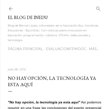
Ir al contenido principal
EL BLOG DE INEDU
Blog de Bernat Llopis, cofundador de la Asociación ByL Iniciatives
Educatives - ByLInEdu. Con noticias sobre innovación en
educación, programación, robótica, STEAM, redes sociales y
tecnología.
PÁGINA PRINCIPAL
EVALUACIONFPMOOC
MÁS…
julio 28, 2012
NO HAY OPCIÓN, LA TECNOLOGÍA YA
ESTA AQUÍ
"No hay opción, la tecnología ya esta aquí"
Así podemos
resumir en una frase las conclusiones del evento presencial