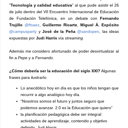
"
Tecnología y calidad educativa
" al que pude asistir el 26
de julio dentro del VII Encuentro Internacional de Educación
de Fundación Telefónica, en un debate con
Fernando
Trujillo
‏@ftsaez
,
Guillermo Ricarte
,
Miguel Á. Expósito
@campusparty
y
José de la Peña
@sandopen
, las ideas
expuestas por
Judi Harris
vía
streaming
.
Además me considero afortunado de poder desvirtualizar al
fin a
Pepe
y a
Fernando
.
¿Cómo debería ser la educación del siglo XXI?
Algunas
frases para ilustrarlo:
Lo anecdótico hoy en día es que los niños tengan que
recurrir a algo analógico hoy día.
“Nosotros somos el futuro y juntos seguro que
podemos avanzar. 2.0 es la Educación que quiero”
la planificación pedagógica debe ser integral:
actividades de aprendizaje, contenido y objetivo
definido.
Judi Harris