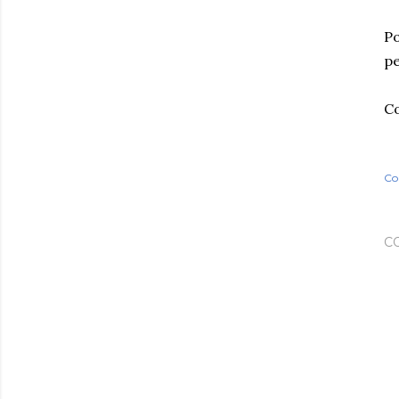
Po
pe
Co
Co
C