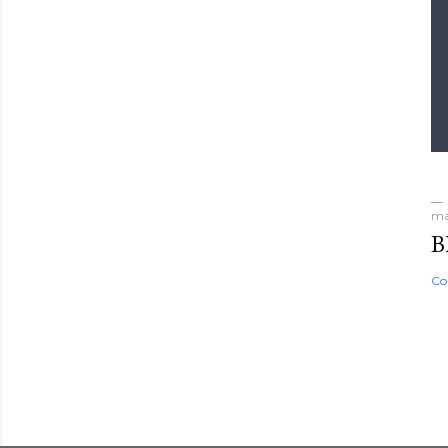
ma
B
Co