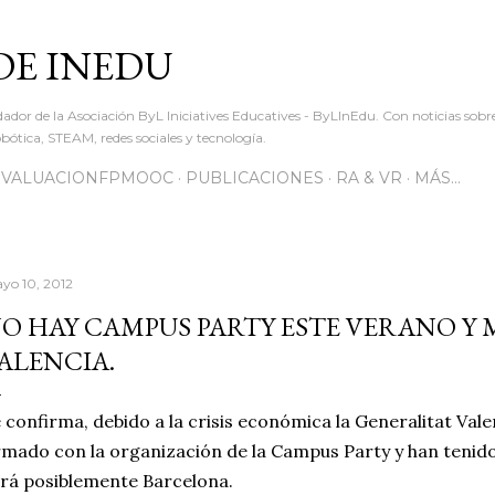
Ir al contenido principal
DE INEDU
dador de la Asociación ByL Iniciatives Educatives - ByLInEdu. Con noticias sob
ótica, STEAM, redes sociales y tecnología.
EVALUACIONFPMOOC
PUBLICACIONES
RA & VR
MÁS…
yo 10, 2012
O HAY CAMPUS PARTY ESTE VERANO Y 
ALENCIA.
 confirma, debido a la crisis económica la Generalitat Val
rmado con la organización de la Campus Party y han tenid
rá posiblemente Barcelona.