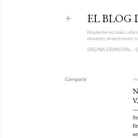
EL BLOG 
Blog de Bernat Llopis, cofun
educación, programación, rob
PÁGINA PRINCIPAL
Compartir
ma
N
V
Se
fi
se