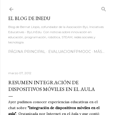
Ir al contenido principal
EL BLOG DE INEDU
Blog de Bernat Llopis, cofundador de la Asociación ByL Iniciatives
Educatives - ByLInEdu. Con noticias sobre innovación en
educación, programación, robótica, STEAM, redes sociales y
tecnología.
PÁGINA PRINCIPAL
EVALUACIONFPMOOC
MÁS…
marzo 07, 2012
RESUMEN INTEGRACIÓN DE
DISPOSITIVOS MÓVILES EN EL AULA
Ayer pudimos conocer experiencias educativas en el
chat sobre
"Integración de dispositivos móviles en el
aula",
Organizada por Internet en el Aula y que contó