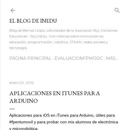
Ir al contenido principal
EL BLOG DE INEDU
Blog de Bernat Llopis, cofundador de la Asociación ByL Iniciatives
Educatives - ByLInEdu. Con noticias sobre innovación en
educación, programación, robótica, STEAM, redes sociales y
tecnología.
PÁGINA PRINCIPAL
EVALUACIONFPMOOC
MÁS…
enero 20, 2012
APLICACIONES EN ITUNES PARA
ARDUINO
Aplicaciones para iOS en iTunes para Arduino, útiles para
#fpentumovil y para probar con mis alumnos de electrónica
y microrobótica.