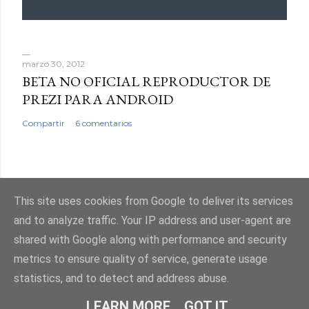
marzo 30, 2012
BETA NO OFICIAL REPRODUCTOR DE
PREZI PARA ANDROID
Compartir
6 comentarios
This site uses cookies from Google to deliver its services
Con la tecnología de Blogger
and to analyze traffic. Your IP address and user-agent are
shared with Google along with performance and security
metrics to ensure quality of service, generate usage
statistics, and to detect and address abuse.
LEARN MORE
GOT IT