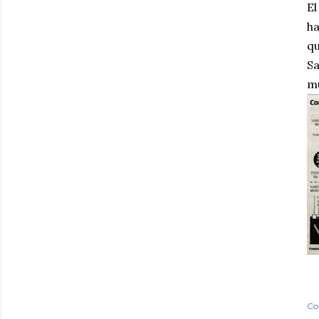
El
ha
qu
Sa
mu
Co