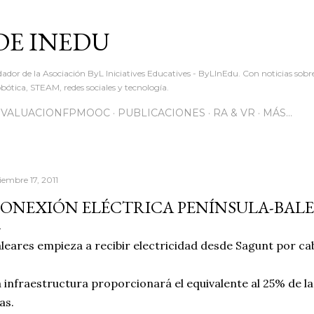
Ir al contenido principal
DE INEDU
dador de la Asociación ByL Iniciatives Educatives - ByLInEdu. Con noticias sob
ótica, STEAM, redes sociales y tecnología.
EVALUACIONFPMOOC
PUBLICACIONES
RA & VR
MÁS…
iembre 17, 2011
ONEXIÓN ELÉCTRICA PENÍNSULA-BAL
leares empieza a recibir electricidad desde Sagunt por c
 infraestructura proporcionará el equivalente al 25% de l
las.