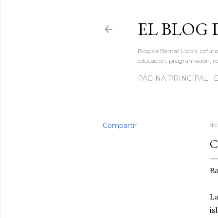
EL BLOG 
Blog de Bernat Llopis, cofun
educación, programación, rob
PÁGINA PRINCIPAL
Compartir
dic
C
Ba
La
is