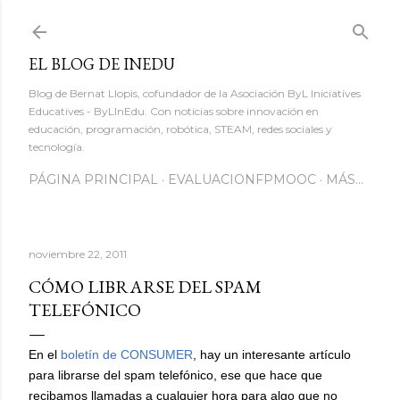
Ir al contenido principal
EL BLOG DE INEDU
Blog de Bernat Llopis, cofundador de la Asociación ByL Iniciatives
Educatives - ByLInEdu. Con noticias sobre innovación en
educación, programación, robótica, STEAM, redes sociales y
tecnología.
PÁGINA PRINCIPAL
EVALUACIONFPMOOC
MÁS…
noviembre 22, 2011
CÓMO LIBRARSE DEL SPAM
TELEFÓNICO
En el
boletín de CONSUMER
, hay un interesante artículo
para librarse del spam telefónico, ese que hace que
recibamos llamadas a cualquier hora para algo que no