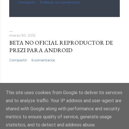
Compartir
Publicar un comentario
marzo 30, 2012
BETA NO OFICIAL REPRODUCTOR DE
PREZI PARA ANDROID
Compartir
6 comentarios
This site uses cookies from Google to deliver its services
Con la tecnología de Blogger
and to analyze traffic. Your IP address and user-agent are
shared with Google along with performance and security
metrics to ensure quality of service, generate usage
statistics, and to detect and address abuse.