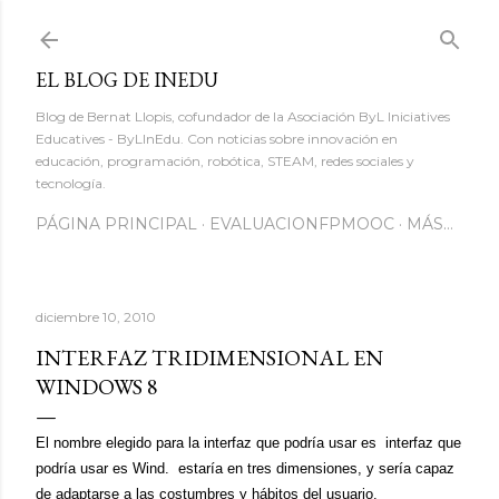
Ir al contenido principal
EL BLOG DE INEDU
Blog de Bernat Llopis, cofundador de la Asociación ByL Iniciatives
Educatives - ByLInEdu. Con noticias sobre innovación en
educación, programación, robótica, STEAM, redes sociales y
tecnología.
PÁGINA PRINCIPAL
EVALUACIONFPMOOC
MÁS…
diciembre 10, 2010
INTERFAZ TRIDIMENSIONAL EN
WINDOWS 8
El nombre elegido para la interfaz que podría usar es
interfaz que
podría usar
es Wind.
estaría en tres dimensiones, y sería capaz
de adaptarse a las costumbres y hábitos del usuario.