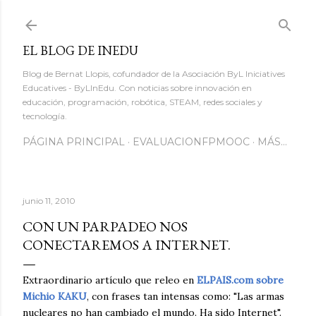
Ir al contenido principal
EL BLOG DE INEDU
Blog de Bernat Llopis, cofundador de la Asociación ByL Iniciatives
Educatives - ByLInEdu. Con noticias sobre innovación en
educación, programación, robótica, STEAM, redes sociales y
tecnología.
PÁGINA PRINCIPAL
EVALUACIONFPMOOC
MÁS…
junio 11, 2010
CON UN PARPADEO NOS
CONECTAREMOS A INTERNET.
Extraordinario artículo que releo en
ELPAIS.com sobre
Michio KAKU
, con frases tan intensas como: "Las armas
nucleares no han cambiado el mundo. Ha sido Internet".