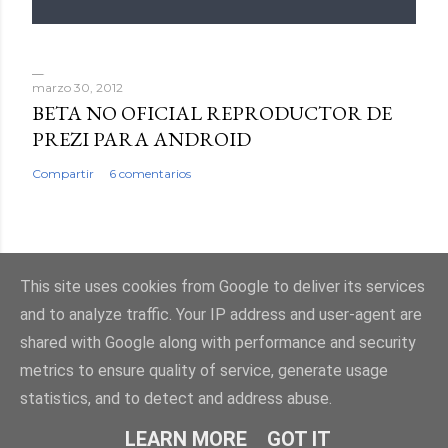
marzo 30, 2012
BETA NO OFICIAL REPRODUCTOR DE
PREZI PARA ANDROID
Compartir
6 comentarios
This site uses cookies from Google to deliver its services
Con la tecnología de Blogger
and to analyze traffic. Your IP address and user-agent are
shared with Google along with performance and security
metrics to ensure quality of service, generate usage
statistics, and to detect and address abuse.
LEARN MORE
GOT IT