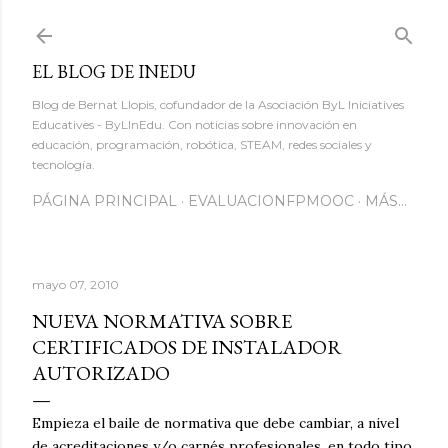
Ir al contenido principal
EL BLOG DE INEDU
Blog de Bernat Llopis, cofundador de la Asociación ByL Iniciatives
Educatives - ByLInEdu. Con noticias sobre innovación en
educación, programación, robótica, STEAM, redes sociales y
tecnología.
PÁGINA PRINCIPAL
EVALUACIONFPMOOC
MÁS…
mayo 07, 2010
NUEVA NORMATIVA SOBRE
CERTIFICADOS DE INSTALADOR
AUTORIZADO
Empieza el baile de normativa que debe cambiar, a nivel
de acreditaciones y/o carnés profesionales, en todo tipo