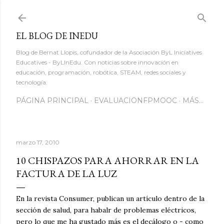
Ir al contenido principal
EL BLOG DE INEDU
Blog de Bernat Llopis, cofundador de la Asociación ByL Iniciatives
Educatives - ByLInEdu. Con noticias sobre innovación en
educación, programación, robótica, STEAM, redes sociales y
tecnología.
PÁGINA PRINCIPAL
EVALUACIONFPMOOC
MÁS…
marzo 17, 2010
10 CHISPAZOS PARA AHORRAR EN LA
FACTURA DE LA LUZ
En la revista Consumer, publican un artículo dentro de la
sección de salud, para habalr de problemas eléctricos,
pero lo que me ha gustado más es el decálogo o - como