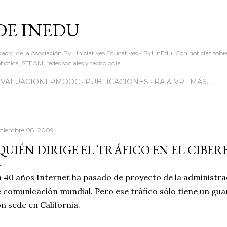
Ir al contenido principal
DE INEDU
dador de la Asociación ByL Iniciatives Educatives - ByLInEdu. Con noticias sob
ótica, STEAM, redes sociales y tecnología.
EVALUACIONFPMOOC
PUBLICACIONES
RA & VR
MÁS…
ptiembre 08, 2009
QUIÉN DIRIGE EL TRÁFICO EN EL CIBER
 40 años Internet ha pasado de proyecto de la administr
 comunicación mundial. Pero ese tráfico sólo tiene un gua
n sede en California.