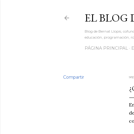
EL BLOG 
Blog de Bernat Llopis, cofun
educación, programación, rob
PÁGINA PRINCIPAL
Compartir
se
¿
En
de
co