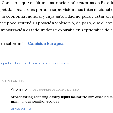
 Comisión, que en última instancia rinde cuentas en Esta
petidas ocasiones por una supervisión más internacional d
 la economía mundial y cuya autoridad no puede estar en 
ce poco reiteró su posición y observó, de paso, que el co
ministración estadounidense expiraba en septiembre de e
ra saber más:
Comisión Europea
mpartir
Enviar entrada por correo electrónico
OMENTARIOS
Anónimo
17 de diciembre de 2009 a las 16:50
broadcasting adapting easley liquid maltatitle luiz disabled 
masimundus semikonecolori
RESPONDER