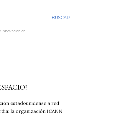
BUSCAR
re innovación en
ESPACIO?
ación estadounidense a red
rdia: la organización ICANN,