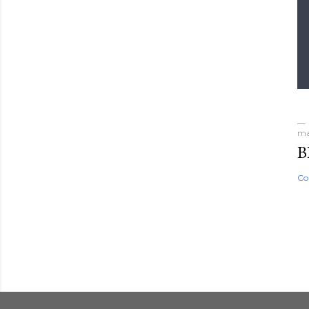
ma
B
Co