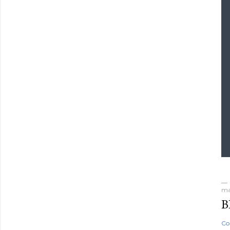
ma
B
Co