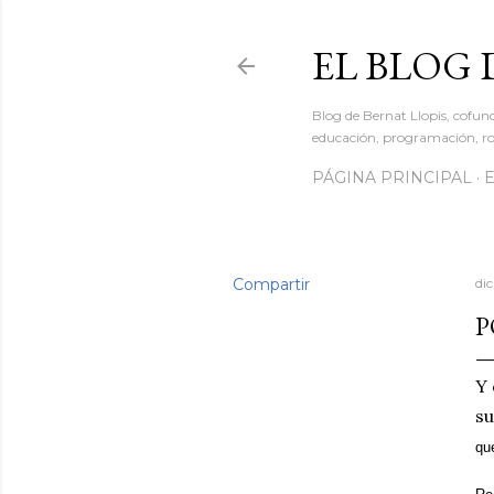
EL BLOG 
Blog de Bernat Llopis, cofun
educación, programación, rob
PÁGINA PRINCIPAL
Compartir
di
P
Y 
su
que