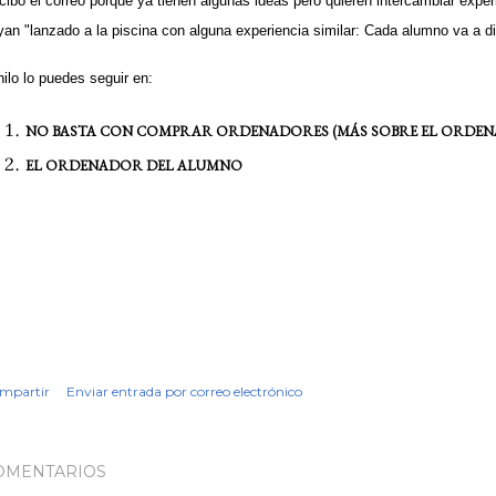
cibo el correo porque ya tienen algunas ideas pero quieren intercambiar exper
yan "lanzado a la piscina con alguna experiencia similar: Cada alumno va a dis
hilo lo puedes seguir en:
NO BASTA CON COMPRAR ORDENADORES (MÁS SOBRE EL ORDE
EL ORDENADOR DEL ALUMNO
mpartir
Enviar entrada por correo electrónico
OMENTARIOS