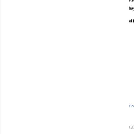
Re
ha
el 
Co
C