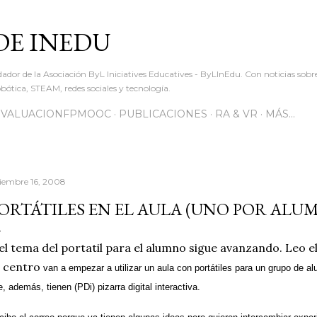
Ir al contenido principal
DE INEDU
dador de la Asociación ByL Iniciatives Educatives - ByLInEdu. Con noticias sob
ótica, STEAM, redes sociales y tecnología.
EVALUACIONFPMOOC
PUBLICACIONES
RA & VR
MÁS…
ciembre 16, 2008
ORTÁTILES EN EL AULA (UNO POR ALU
el tema del portatil para el alumno sigue avanzando. Leo e
 centro
van a empezar a utilizar un aula con portátiles para un grupo de al
, además, tienen (PDi) pizarra digital interactiva.