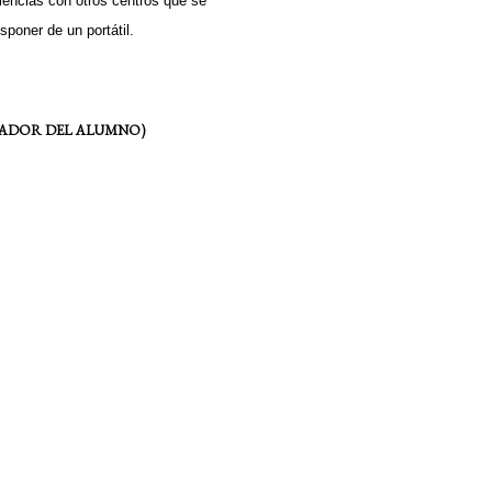
iencias con otros centros que se
poner de un portátil.
NADOR DEL ALUMNO)