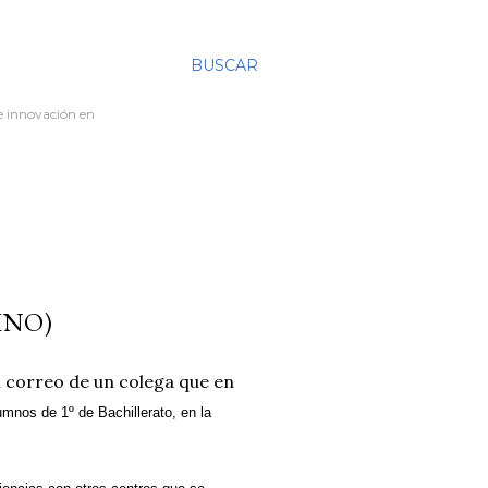
BUSCAR
re innovación en
MNO)
l correo de un colega que en
umnos de 1º de Bachillerato, en la