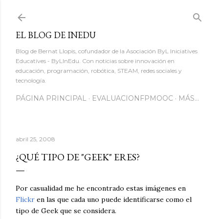
Ir al contenido principal
EL BLOG DE INEDU
Blog de Bernat Llopis, cofundador de la Asociación ByL Iniciatives
Educatives - ByLInEdu. Con noticias sobre innovación en
educación, programación, robótica, STEAM, redes sociales y
tecnología.
PÁGINA PRINCIPAL
EVALUACIONFPMOOC
MÁS…
abril 25, 2008
¿QUÉ TIPO DE "GEEK" ERES?
Por casualidad me he encontrado estas imágenes en
Flickr
en las que cada uno puede identificarse como el
tipo de Geek que se considera.