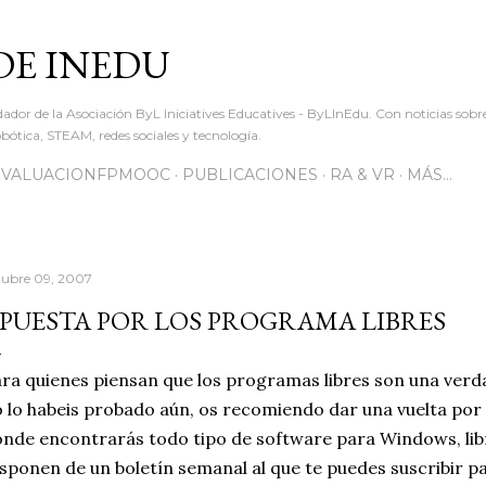
Ir al contenido principal
DE INEDU
dador de la Asociación ByL Iniciatives Educatives - ByLInEdu. Con noticias sob
ótica, STEAM, redes sociales y tecnología.
EVALUACIONFPMOOC
PUBLICACIONES
RA & VR
MÁS…
tubre 09, 2007
PUESTA POR LOS PROGRAMA LIBRES
ra quienes piensan que los programas libres son una verd
 lo habeis probado aún, os recomiendo dar una vuelta por
nde encontrarás todo tipo de software para Windows, libr
sponen de un boletín semanal al que te puedes suscribir p