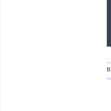
ma
B
Co