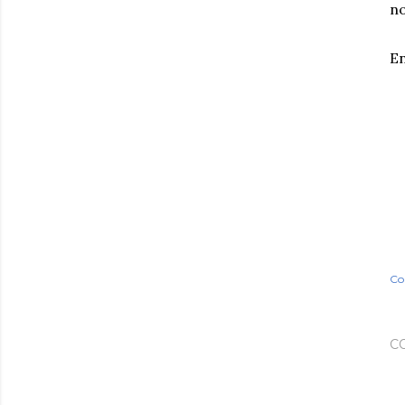
n
En
Co
C