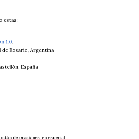
o estas:
ón 1.0
.
l de Rosario, Argentina
astellón, España
montón de ocasiones, en especial