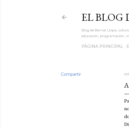
EL BLOG 
Blog de Bernat Llopis, cofun
educación, programación, rob
PÁGINA PRINCIPAL
Compartir
oc
A
Pa
no
do
Di