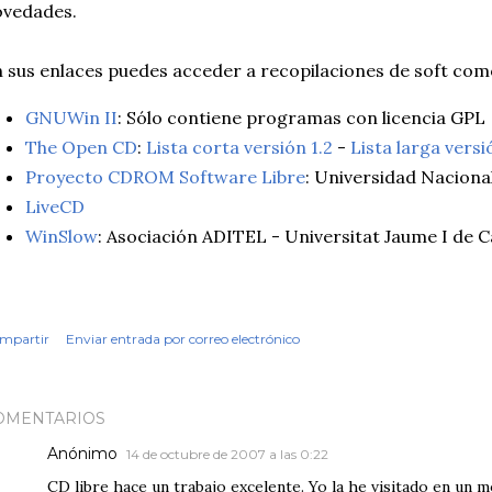
ovedades.
 sus enlaces puedes acceder a recopilaciones de soft com
GNUWin II
: Sólo contiene programas con licencia GPL
The Open CD
:
Lista corta versión 1.2
-
Lista larga versi
Proyecto CDROM Software Libre
: Universidad Naciona
LiveCD
WinSlow
: Asociación ADITEL - Universitat Jaume I de C
mpartir
Enviar entrada por correo electrónico
OMENTARIOS
Anónimo
14 de octubre de 2007 a las 0:22
CD libre hace un trabajo excelente. Yo la he visitado en un 