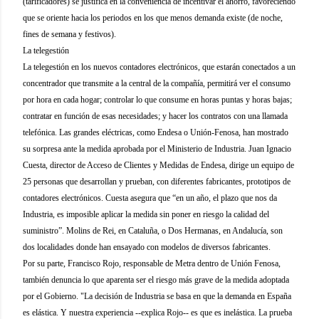
(tarificadores) se justifica en la conveniencia de incentivar el ahorro, favoreciendo
que se oriente hacia los periodos en los que menos demanda existe (de noche,
fines de semana y festivos).
La telegestión
La telegestión en los nuevos contadores electrónicos, que estarán conectados a un
concentrador que transmite a la central de la compañía, permitirá ver el consumo
por hora en cada hogar; controlar lo que consume en horas puntas y horas bajas;
contratar en función de esas necesidades; y hacer los contratos con una llamada
telefónica. Las grandes eléctricas, como Endesa o Unión-Fenosa, han mostrado
su sorpresa ante la medida aprobada por el Ministerio de Industria. Juan Ignacio
Cuesta, director de Acceso de Clientes y Medidas de Endesa, dirige un equipo de
25 personas que desarrollan y prueban, con diferentes fabricantes, prototipos de
contadores electrónicos. Cuesta asegura que “en un año, el plazo que nos da
Industria, es imposible aplicar la medida sin poner en riesgo la calidad del
suministro”. Molins de Rei, en Cataluña, o Dos Hermanas, en Andalucía, son
dos localidades donde han ensayado con modelos de diversos fabricantes.
Por su parte, Francisco Rojo, responsable de Metra dentro de Unión Fenosa,
también denuncia lo que aparenta ser el riesgo más grave de la medida adoptada
por el Gobierno. "La decisión de Industria se basa en que la demanda en España
es elástica. Y nuestra experiencia --explica Rojo-- es que es inelástica. La prueba