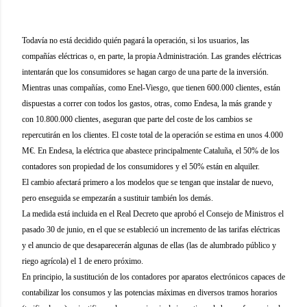
Todavía no está decidido quién pagará la operación, si los usuarios, las
compañías eléctricas o, en parte, la propia Administración. Las grandes eléctricas
intentarán que los consumidores se hagan cargo de una parte de la inversión.
Mientras unas compañías, como Enel-Viesgo, que tienen 600.000 clientes, están
dispuestas a correr con todos los gastos, otras, como Endesa, la más grande y
con 10.800.000 clientes, aseguran que parte del coste de los cambios se
repercutirán en los clientes. El coste total de la operación se estima en unos 4.000
M€. En Endesa, la eléctrica que abastece principalmente Cataluña, el 50% de los
contadores son propiedad de los consumidores y el 50% están en alquiler.
El cambio afectará primero a los modelos que se tengan que instalar de nuevo,
pero enseguida se empezarán a sustituir también los demás.
La medida está incluida en el Real Decreto que aprobó el Consejo de Ministros el
pasado 30 de junio, en el que se estableció un incremento de las tarifas eléctricas
y el anuncio de que desaparecerán algunas de ellas (las de alumbrado público y
riego agrícola) el 1 de enero próximo.
En principio, la sustitución de los contadores por aparatos electrónicos capaces de
contabilizar los consumos y las potencias máximas en diversos tramos horarios