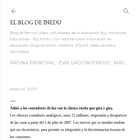
Ir al contenido principal
EL BLOG DE INEDU
Blog de Bernat Llopis, cofundador de la Asociación ByL Iniciatives
Educatives - ByLInEdu. Con noticias sobre innovación en
educación, programación, robótica, STEAM, redes sociales y
tecnología.
PÁGINA PRINCIPAL
EVALUACIONFPMOOC
MÁS…
enero 01, 2007
Adiós a los contadores de luz con la clásica rueda que gira y gira.
Los clásicos contadores analógicos, unos 22 millones, empezarán a desaparecer
de las casas a partir del 1 de julio de 2007. Los nuevos que se instalen tendrán
que ser electrónicos, para permitir su telegestión y la discriminación horaria de
los consumos.