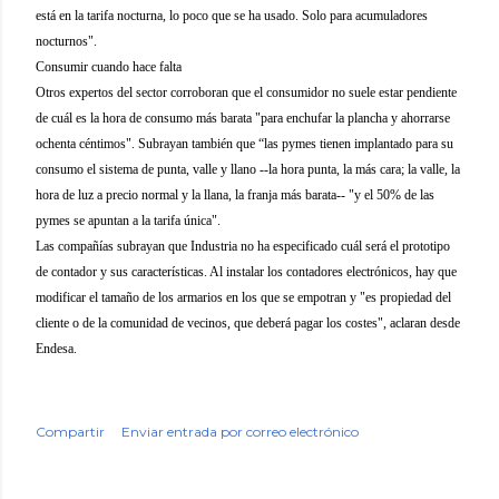
está en la tarifa nocturna, lo poco que se ha usado. Solo para acumuladores
nocturnos".
Consumir cuando hace falta
Otros expertos del sector corroboran que el consumidor no suele estar pendiente
de cuál es la hora de consumo más barata "para enchufar la plancha y ahorrarse
ochenta céntimos". Subrayan también que “las pymes tienen implantado para su
consumo el sistema de punta, valle y llano --la hora punta, la más cara; la valle, la
hora de luz a precio normal y la llana, la franja más barata-- "y el 50% de las
pymes se apuntan a la tarifa única".
Las compañías subrayan que Industria no ha especificado cuál será el prototipo
de contador y sus características. Al instalar los contadores electrónicos, hay que
modificar el tamaño de los armarios en los que se empotran y "es propiedad del
cliente o de la comunidad de vecinos, que deberá pagar los costes", aclaran desde
Endesa.
Compartir
Enviar entrada por correo electrónico