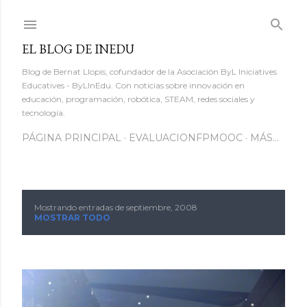
Ir al contenido principal
EL BLOG DE INEDU
Blog de Bernat Llopis, cofundador de la Asociación ByL Iniciatives
Educatives - ByLInEdu. Con noticias sobre innovación en
educación, programación, robótica, STEAM, redes sociales y
tecnología.
PÁGINA PRINCIPAL
EVALUACIONFPMOOC
MÁS…
Mostrando entradas de septiembre, 2008
E
MOSTRAR TODO
n
t
r