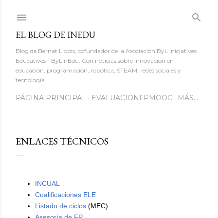
Ir al contenido principal
EL BLOG DE INEDU
Blog de Bernat Llopis, cofundador de la Asociación ByL Iniciatives
Educatives - ByLInEdu. Con noticias sobre innovación en
educación, programación, robótica, STEAM, redes sociales y
tecnología.
PÁGINA PRINCIPAL
EVALUACIONFPMOOC
MÁS…
ENLACES TÉCNICOS
INCUAL
Cualificaciones ELE
Listado de ciclos
(MEC)
Asesoría de FP