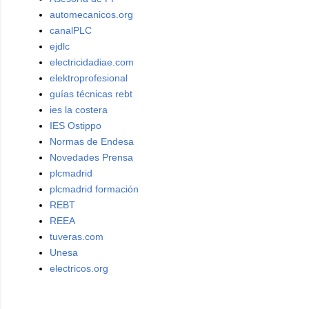
automecanicos.org
canalPLC
ejdlc
electricidadiae.com
elektroprofesional
guías técnicas rebt
ies la costera
IES Ostippo
Normas de Endesa
Novedades Prensa
plcmadrid
plcmadrid formación
REBT
REEA
tuveras.com
Unesa
electricos.org