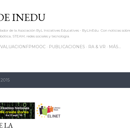
Ir al contenido principal
DE INEDU
dador de la Asociación ByL Iniciatives Educatives - ByLInEdu. Con noticias sob
ótica, STEAM, redes sociales y tecnología.
EVALUACIONFPMOOC
PUBLICACIONES
RA & VR
MÁS…
 2015
E LA