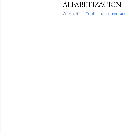
a
ALFABETIZACIÓN
d
Compartir
Publicar un comentario
a
s