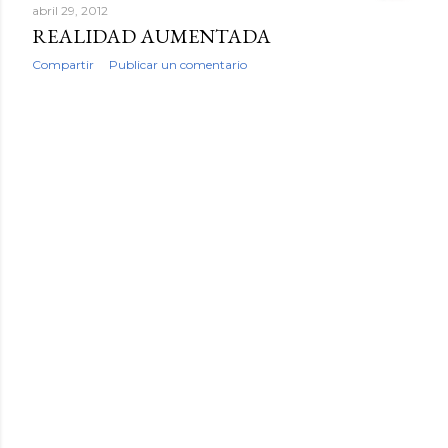
abril 29, 2012
a
REALIDAD AUMENTADA
d
Compartir
Publicar un comentario
a
s