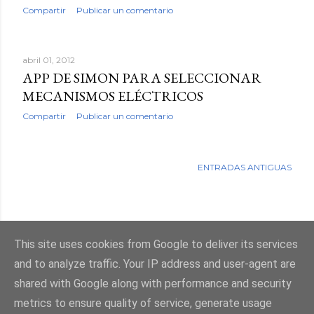
Compartir
Publicar un comentario
abril 01, 2012
APP DE SIMON PARA SELECCIONAR
MECANISMOS ELÉCTRICOS
Compartir
Publicar un comentario
ENTRADAS ANTIGUAS
This site uses cookies from Google to deliver its services
Con la tecnología de Blogger
and to analyze traffic. Your IP address and user-agent are
shared with Google along with performance and security
metrics to ensure quality of service, generate usage