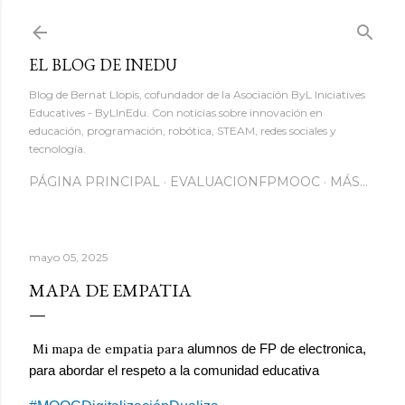
Ir al contenido principal
EL BLOG DE INEDU
Blog de Bernat Llopis, cofundador de la Asociación ByL Iniciatives
Educatives - ByLInEdu. Con noticias sobre innovación en
educación, programación, robótica, STEAM, redes sociales y
tecnología.
PÁGINA PRINCIPAL
EVALUACIONFPMOOC
MÁS…
mayo 05, 2025
MAPA DE EMPATIA
Mi mapa de empatia para
alumnos de FP de electronica,
para
abordar el respeto a la comunidad educativa