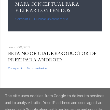
MAPA CONCEPTUAL PARA
FILTRAR CONTENIDOS
Compartir
Publicar un comentario
marzo 30, 2012
BETA NO OFICIAL REPRODUCTOR DE
PREZI PARA ANDROID
Compartir
6 comentarios
This site uses cookies from Google to deliver its services
Con la tecnología de Blogger
and to analyze traffic. Your IP address and user-agent are
shared with Google along with performance and security