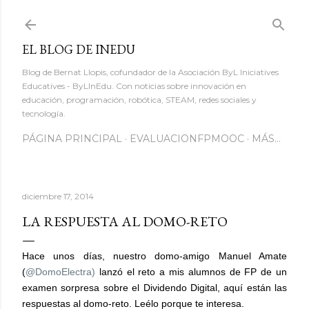
Ir al contenido principal
EL BLOG DE INEDU
Blog de Bernat Llopis, cofundador de la Asociación ByL Iniciatives
Educatives - ByLInEdu. Con noticias sobre innovación en
educación, programación, robótica, STEAM, redes sociales y
tecnología.
PÁGINA PRINCIPAL
EVALUACIONFPMOOC
MÁS…
diciembre 17, 2014
LA RESPUESTA AL DOMO-RETO
Hace unos días, nuestro domo-amigo Manuel Amate
(
@DomoElectra)
lanzó el reto a mis alumnos de FP de un
examen sorpresa sobre el Dividendo Digital, aquí están las
respuestas al domo-reto. Leélo porque te interesa.