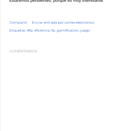
Estaremos pendientes, porque es muy interesante.
Compartir
Enviar entrada por correo electrónico
Etiquetas:
#fp
eficiencia
fp
gamificacion
juego
COMENTARIOS