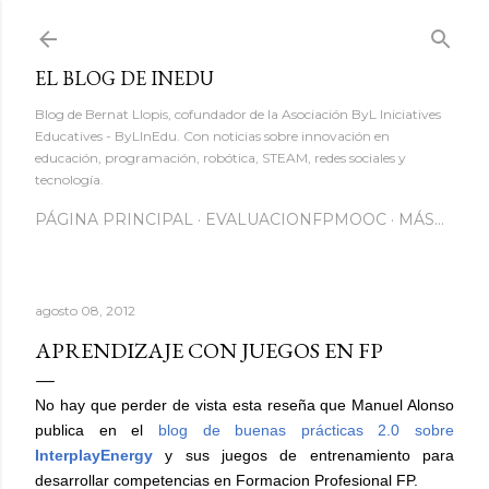
Ir al contenido principal
EL BLOG DE INEDU
Blog de Bernat Llopis, cofundador de la Asociación ByL Iniciatives
Educatives - ByLInEdu. Con noticias sobre innovación en
educación, programación, robótica, STEAM, redes sociales y
tecnología.
PÁGINA PRINCIPAL
EVALUACIONFPMOOC
MÁS…
agosto 08, 2012
APRENDIZAJE CON JUEGOS EN FP
No hay que perder de vista esta reseña que Manuel Alonso
publica en el
blog de buenas prácticas 2.0 sobre
InterplayEnergy
y sus juegos de entrenamiento para
desarrollar competencias en Formacion Profesional FP.