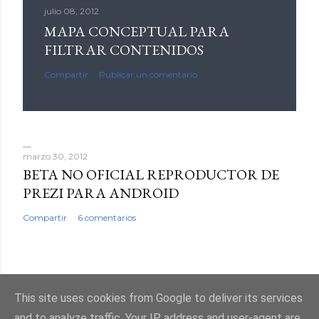
julio 08, 2012
MAPA CONCEPTUAL PARA
FILTRAR CONTENIDOS
Compartir
Publicar un comentario
marzo 30, 2012
BETA NO OFICIAL REPRODUCTOR DE
PREZI PARA ANDROID
Compartir
6 comentarios
This site uses cookies from Google to deliver its services
Con la tecnología de Blogger
and to analyze traffic. Your IP address and user-agent are