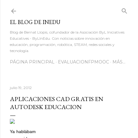
Ir al contenido principal
EL BLOG DE INEDU
Blog de Bernat Llopis, cofundador de la Asociación ByL Iniciatives
Educatives - ByLInEdu. Con noticias sobre innovación en
educación, programación, robótica, STEAM, redes sociales y
tecnología.
PÁGINA PRINCIPAL
EVALUACIONFPMOOC
MÁS…
julio 19, 2012
APLICACIONES CAD GRATIS EN
AUTODESK EDUCACION
Ya hablábam