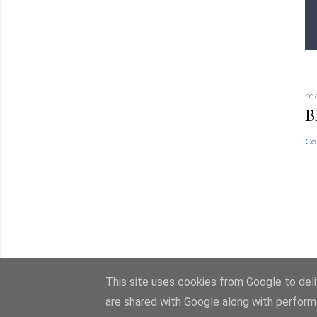
ma
B
Co
This site uses cookies from Google to deliv
are shared with Google along with perform