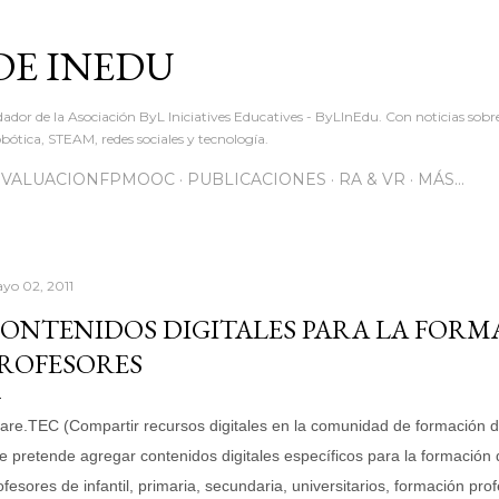
Ir al contenido principal
DE INEDU
dador de la Asociación ByL Iniciatives Educatives - ByLInEdu. Con noticias sob
ótica, STEAM, redes sociales y tecnología.
EVALUACIONFPMOOC
PUBLICACIONES
RA & VR
MÁS…
yo 02, 2011
ONTENIDOS DIGITALES PARA LA FORM
ROFESORES
are.TEC (Compartir recursos digitales en la comunidad de formación d
e pretende
agregar contenidos digitales
específicos para la
formación 
ofesores de infantil, primaria, secundaria, universitarios, formación pro