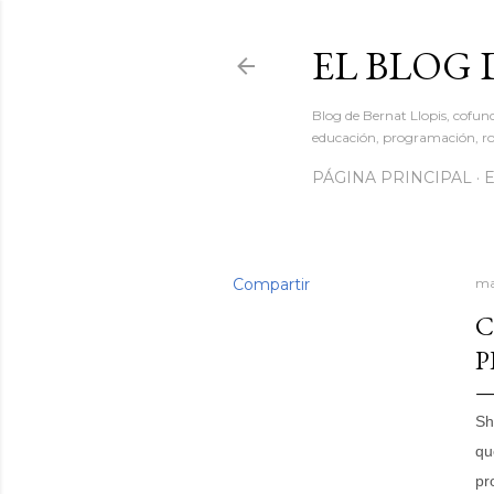
EL BLOG 
Blog de Bernat Llopis, cofun
educación, programación, rob
PÁGINA PRINCIPAL
Compartir
ma
C
P
Sh
qu
pr