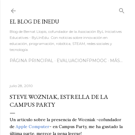
Ir al contenido principal
EL BLOG DE INEDU
Blog de Bernat Llopis, cofundador de la Asociación ByL Iniciatives
Educatives - ByLInEdu. Con noticias sobre innovación en
educación, programación, robótica, STEAM, redes sociales y
tecnología.
PÁGINA PRINCIPAL
EVALUACIONFPMOOC
MÁS…
julio 28, 2010
STEVE WOZNIAK, ESTRELLA DE LA
CAMPUS PARTY
Un articulo sobre la presencia de Wozniak -cofundador
de
Apple Computer
- en Campus Party, me ha gustado la
última parte, merece la pena leerse!