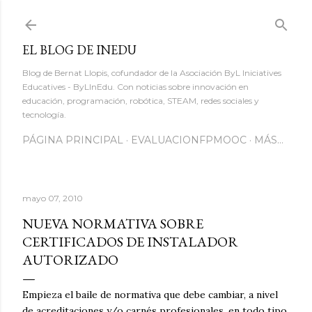
Ir al contenido principal
EL BLOG DE INEDU
Blog de Bernat Llopis, cofundador de la Asociación ByL Iniciatives
Educatives - ByLInEdu. Con noticias sobre innovación en
educación, programación, robótica, STEAM, redes sociales y
tecnología.
PÁGINA PRINCIPAL
EVALUACIONFPMOOC
MÁS…
mayo 07, 2010
NUEVA NORMATIVA SOBRE
CERTIFICADOS DE INSTALADOR
AUTORIZADO
Empieza el baile de normativa que debe cambiar, a nivel
de acreditaciones y/o carnés profesionales, en todo tipo