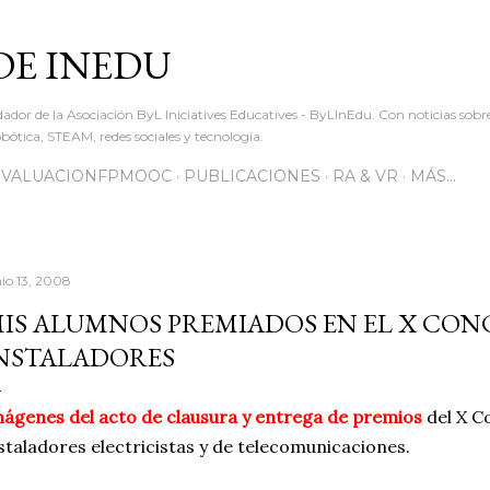
Ir al contenido principal
DE INEDU
dador de la Asociación ByL Iniciatives Educatives - ByLInEdu. Con noticias sob
ótica, STEAM, redes sociales y tecnología.
EVALUACIONFPMOOC
PUBLICACIONES
RA & VR
MÁS…
nio 13, 2008
IS ALUMNOS PREMIADOS EN EL X CO
NSTALADORES
ágenes del acto de clausura y entrega de premios
del X C
staladores electricistas y de telecomunicaciones.