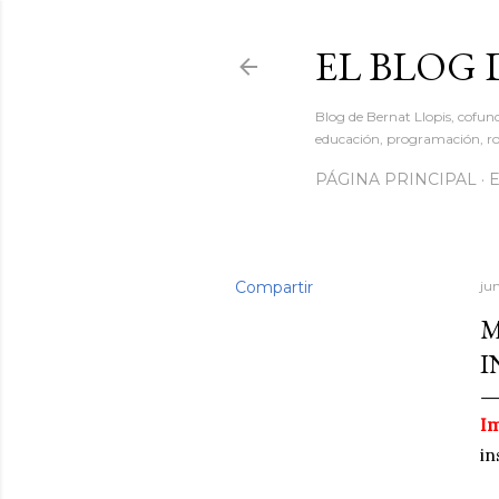
EL BLOG 
Blog de Bernat Llopis, cofun
educación, programación, rob
PÁGINA PRINCIPAL
Compartir
ju
M
I
Im
in