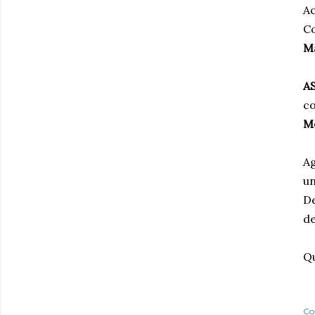
Ac
Co
Ma
A
co
M
Ag
un
De
de
Qu
Co