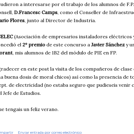
udieron a interesarse por el trabajo de los alumnos de F.P.
nsell,
D.Francesc Camps
, como el Conseller de Infraestr
rio Flores
, junto al Director de Industria.
SELEC
(Asociación de empresarios instaladores eléctricos
ncedió el
2º premio
de este concurso a
Javier Sánchez
y u
orant
, mis alumnos de 1B2 del módulo de PIE en FP.
radecer en este post la visita de los compañeros de clase de
a buena dosis de moral chicos) así como la presencia de t
pt. de electricidad (no estaba seguro que pudieseis venir co
l Jefe de Estudios.
e tengais un feliz verano.
mpartir
Enviar entrada por correo electrónico