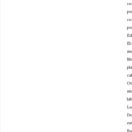
co
pr
co
pr
Ed
El
me
Mo
pl
ca
Ot
nú
la
La
De
es
Ba