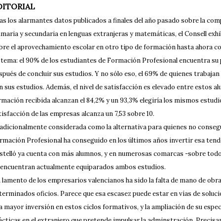
DITORIAL
as los alarmantes datos publicados a finales del año pasado sobre la co
imaria y secundaria en lenguas extranjeras y matemáticas, el Consell exh
bre el aprovechamiento escolar en otro tipo de formación hasta ahora co
stema: el 90% de los estudiantes de Formación Profesional encuentra su 
spués de concluir sus estudios. Y no sólo eso, el 69% de quienes trabajan
n sus estudios. Además, el nivel de satisfacción es elevado entre estos a
rmación recibida alcanzan el 84,2% y un 93,3% elegiría los mismos estudi
tisfacción de las empresas alcanza un 7,53 sobre 10.
adicionalmente considerada como la alternativa para quienes no conseguía
rmación Profesional ha conseguido en los últimos años invertir esa tende
stelló ya cuenta con más alumnos, y en numerosas comarcas -sobre todo a
 encuentran actualmente equiparados ambos estudios.
 lamento de los empresarios valencianos ha sido la falta de mano de obr
terminados oficios. Parece que esa escasez puede estar en vías de solución
a mayor inversión en estos ciclos formativos, y la ampliación de su espec
ácticas en el extranjero que pretende impulsar la adminstración. Precis