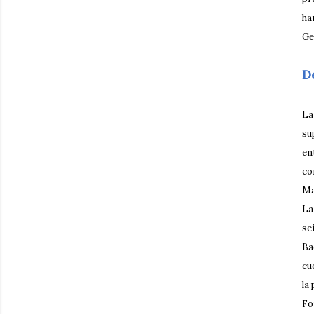
ha
Ge
D
La
su
en
co
Ma
La
se
Ba
cu
la
Fo