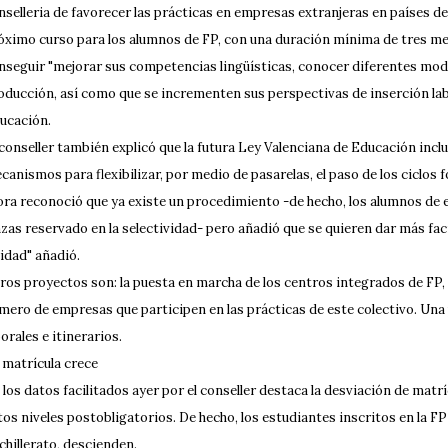
nselleria de favorecer las prácticas en empresas extranjeras en países de
óximo curso para los alumnos de FP, con una duración mínima de tres mee
nseguir "mejorar sus competencias lingüísticas, conocer diferentes mod
oducción, así como que se incrementen sus perspectivas de inserción labor
ucación.
 conseller también explicó que la futura Ley Valenciana de Educación incl
canismos para flexibilizar, por medio de pasarelas, el paso de los ciclos 
ra reconoció que ya existe un procedimiento -de hecho, los alumnos de 
azas reservado en la selectividad- pero añadió que se quieren dar más faci
lidad" añadió.
ros proyectos son: la puesta en marcha de los centros integrados de FP, 
mero de empresas que participen en las prácticas de este colectivo. Un
borales e itinerarios.
 matrícula crece
 los datos facilitados ayer por el conseller destaca la desviación de matr
tos niveles postobligatorios. De hecho, los estudiantes inscritos en la 
chillerato, descienden.