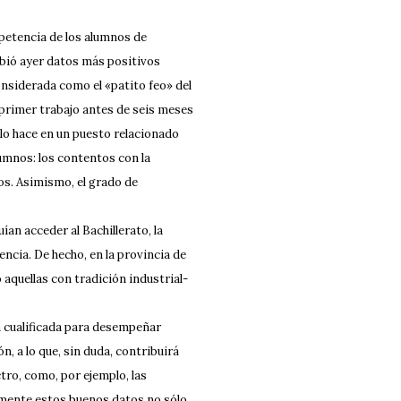
mpetencia de los alumnos de
ibió ayer datos más positivos
nsiderada como el «patito feo» del
primer trabajo antes de seis meses
 lo hace en un puesto relacionado
lumnos: los contentos con la
os. Asimismo, el grado de
n acceder al Bachillerato, la
ncia. De hecho, en la provincia de
quellas con tradición industrial-
a cualificada para desempeñar
, a lo que, sin duda, contribuirá
tro, como, por ejemplo, las
amente estos buenos datos no sólo