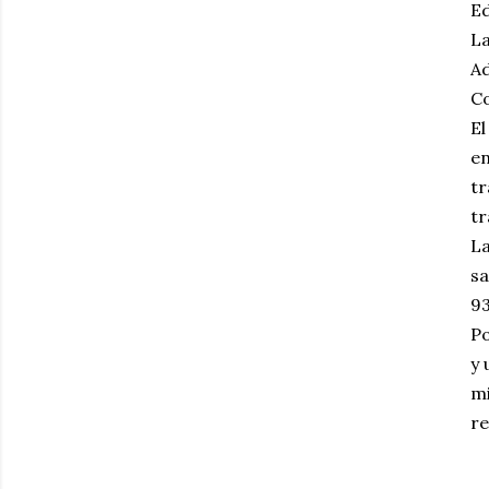
Ed
La
Ad
C
El
en
tr
tr
La
sa
93
Po
y 
mi
re