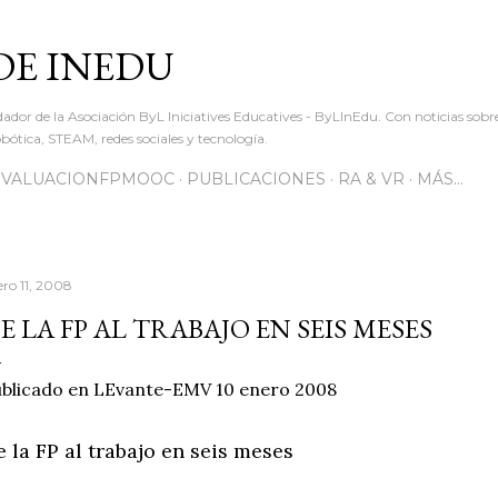
Ir al contenido principal
DE INEDU
dador de la Asociación ByL Iniciatives Educatives - ByLInEdu. Con noticias sob
ótica, STEAM, redes sociales y tecnología.
EVALUACIONFPMOOC
PUBLICACIONES
RA & VR
MÁS…
ero 11, 2008
E LA FP AL TRABAJO EN SEIS MESES
blicado en LEvante-EMV 10 enero 2008
e la FP al trabajo en seis meses