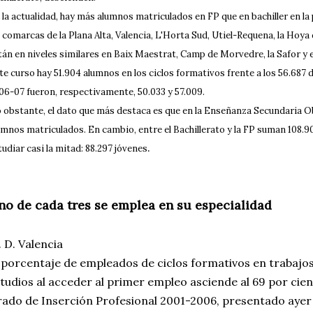
 la actualidad, hay más alumnos matriculados en FP que en bachiller en la p
s comarcas de la Plana Alta, Valencia, L'Horta Sud, Utiel-Requena, la Hoya d
tán en niveles similares en Baix Maestrat, Camp de Morvedre, la Safor y e
te curso hay 51.904 alumnos en los ciclos formativos frente a los 56.687 de
06-07 fueron, respectivamente, 50.033 y 57.009.
 obstante, el dato que más destaca es que en la Enseñanza Secundaria Ob
umnos matriculados. En cambio, entre el Bachillerato y la FP suman 108.904
.
tudiar casi la mitad: 88.297 jóvenes
no de cada tres se emplea en su especialidad
 D. Valencia
 porcentaje de empleados de ciclos formativos en trabajo
tudios al acceder al primer empleo asciende al 69 por cien
ado de Inserción Profesional 2001-2006, presentado ayer 