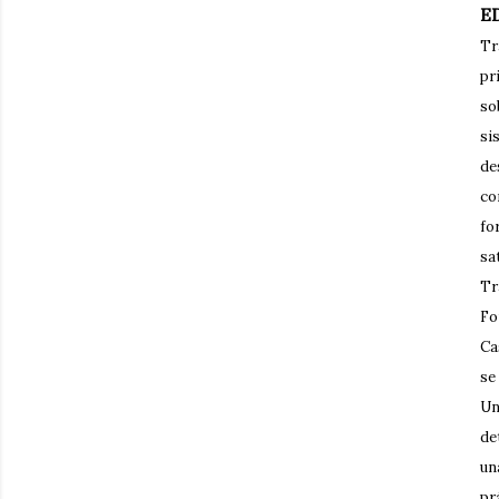
E
Tr
pr
so
si
de
co
fo
sa
Tr
Fo
Ca
se
Un
de
un
pr