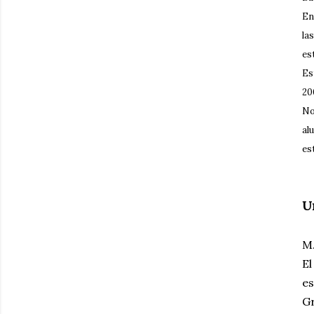
En
la
es
Es
20
No
al
es
U
M.
El
es
Gr