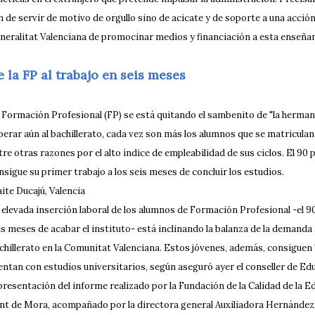
n de servir de motivo de orgullo sino de acicate y de soporte a una acció
neralitat Valenciana de promocinar medios y financiación a esta enseña
e la FP al trabajo en seis meses
 Formación Profesional (FP) se está quitando el sambenito de "la herman
perar aún al bachillerato, cada vez son más los alumnos que se matriculan
tre otras razones por el alto índice de empleabilidad de sus ciclos. El 90 
nsigue su primer trabajo a los seis meses de concluir los estudios.
ite Ducajú, Valencia
 elevada inserción laboral de los alumnos de Formación Profesional -el 9
is meses de acabar el instituto- está inclinando la balanza de la demanda a
chillerato en la Comunitat Valenciana. Estos jóvenes, además, consiguen
entan con estudios universitarios, según aseguró ayer el conseller de Ed
 presentación del informe realizado por la Fundación de la Calidad de la E
nt de Mora, acompañado por la directora general Auxiliadora Hernández, 