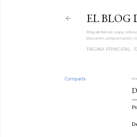
EL BLOG 
Blog de Bernat Llopis, cofun
educación, programación, rob
PÁGINA PRINCIPAL
Compartir
en
D
Pu
D