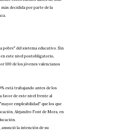
n más decidida por parte de la
nza.
a pobre" del sistema educativo. Sin
 en este nivel postobligatorio,
por 100 de los jóvenes valencianos
0% está trabajando antes de los
 favor de este nivel frente al
 "mayor empleabilidad" que los que
ucación, Alejandro Font de Mora, en
ducación.
anunció la intención de su