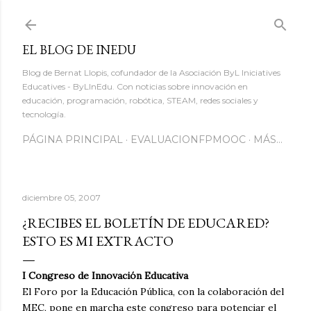
Ir al contenido principal
EL BLOG DE INEDU
Blog de Bernat Llopis, cofundador de la Asociación ByL Iniciatives
Educatives - ByLInEdu. Con noticias sobre innovación en
educación, programación, robótica, STEAM, redes sociales y
tecnología.
PÁGINA PRINCIPAL
EVALUACIONFPMOOC
MÁS…
diciembre 05, 2007
¿RECIBES EL BOLETÍN DE EDUCARED?
ESTO ES MI EXTRACTO
I
Congreso de Innovación Educativa
El Foro por la Educación Pública, con la colaboración del
MEC, pone en marcha este congreso para potenciar el