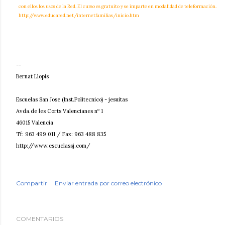
con ellos los usos de la Red. El curso es gratuito y se imparte en modalidad de teleformación.
http://www.educared.net/internetfamilias/inicio.htm
--
Bernat Llopis
Escuelas San Jose (Inst.Politecnico) - jesuitas
Avda.de
les Corts Valencianes nº 1
46015 Valencia
Tf: 963 499 011 / Fax: 963 488 835
http://www.escuelassj.com/
Compartir
Enviar entrada por correo electrónico
COMENTARIOS