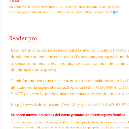
Kicad
Un conjunto de cuatro programas y un gestor de proyectos para crear esquemas
sigue
electrónicos y circuitos impresos. Permite visualizar los circuitos creados en 3D.
[
]
Reader pro
Este programa está diseñado para convertir cualquier texto 
donde éste se encuentre alojado (Ya sea una página web, un 
ordenador, un email, etc...) en una locución con una de las mu
de idiomas que soporta.
También puedes convertir estos textos en cualquiera de los 
de audio de la siguiente lista. Soporta (MP3, WAV, WMA, OG
Y AIFF) y además puedes insertar música de fondo en estas c
http://www.telefonica.net/web/by-gustavo/THW%20DJ%
Se abren nuevas ediciones del curso gratuito de Internet para familias
Se abren nuevas ediciones del curso gratuito de Internet para familias, un curso que presenta
Internet en la vida cotidiana y como herramienta educativa que permita a los padres entend