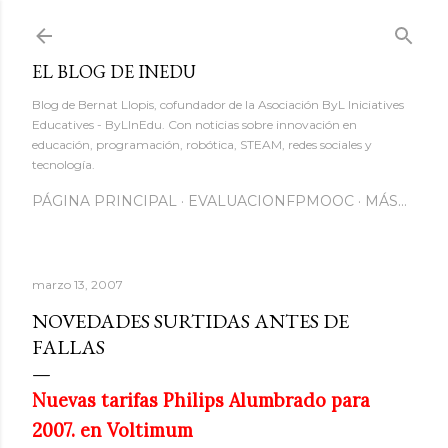
Ir al contenido principal
EL BLOG DE INEDU
Blog de Bernat Llopis, cofundador de la Asociación ByL Iniciatives
Educatives - ByLInEdu. Con noticias sobre innovación en
educación, programación, robótica, STEAM, redes sociales y
tecnología.
PÁGINA PRINCIPAL
EVALUACIONFPMOOC
MÁS…
marzo 13, 2007
NOVEDADES SURTIDAS ANTES DE
FALLAS
Nuevas tarifas Philips Alumbrado para
2007. en Voltimum